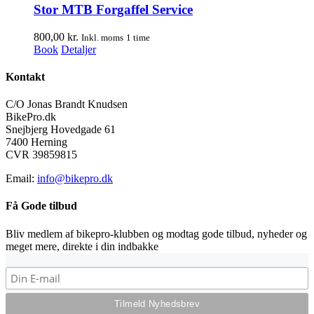
Stor MTB Forgaffel Service
800,00
kr.
Inkl. moms
1 time
Book
Detaljer
Kontakt
C/O Jonas Brandt Knudsen
BikePro.dk
Snejbjerg Hovedgade 61
7400 Herning
CVR 39859815
Email:
info@bikepro.dk
Få Gode tilbud
Bliv medlem af bikepro-klubben og modtag gode tilbud, nyheder og
meget mere, direkte i din indbakke