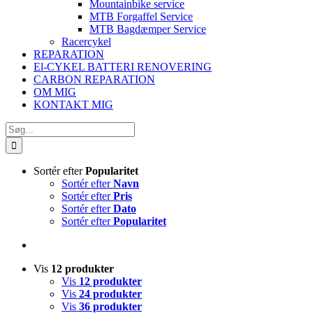
Mountainbike service
MTB Forgaffel Service
MTB Bagdæmper Service
Racercykel
REPARATION
El-CYKEL BATTERI RENOVERING
CARBON REPARATION
OM MIG
KONTAKT MIG
Søg
efter:
Sortér efter
Popularitet
Sortér efter
Navn
Sortér efter
Pris
Sortér efter
Dato
Sortér efter
Popularitet
Vis
12 produkter
Vis
12 produkter
Vis
24 produkter
Vis
36 produkter