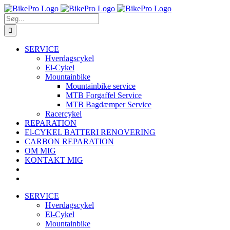
Skip
to
Søg
content
efter:
SERVICE
Hverdagscykel
El-Cykel
Mountainbike
Mountainbike service
MTB Forgaffel Service
MTB Bagdæmper Service
Racercykel
REPARATION
El-CYKEL BATTERI RENOVERING
CARBON REPARATION
OM MIG
KONTAKT MIG
SERVICE
Hverdagscykel
El-Cykel
Mountainbike