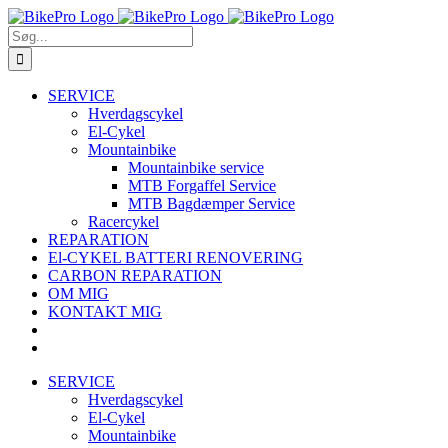
Skip
to
Søg
content
efter:
SERVICE
Hverdagscykel
El-Cykel
Mountainbike
Mountainbike service
MTB Forgaffel Service
MTB Bagdæmper Service
Racercykel
REPARATION
El-CYKEL BATTERI RENOVERING
CARBON REPARATION
OM MIG
KONTAKT MIG
SERVICE
Hverdagscykel
El-Cykel
Mountainbike