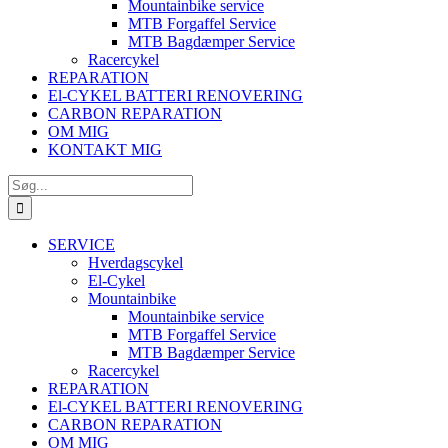
Mountainbike service
MTB Forgaffel Service
MTB Bagdæmper Service
Racercykel
REPARATION
El-CYKEL BATTERI RENOVERING
CARBON REPARATION
OM MIG
KONTAKT MIG
Søg
efter:
SERVICE
Hverdagscykel
El-Cykel
Mountainbike
Mountainbike service
MTB Forgaffel Service
MTB Bagdæmper Service
Racercykel
REPARATION
El-CYKEL BATTERI RENOVERING
CARBON REPARATION
OM MIG