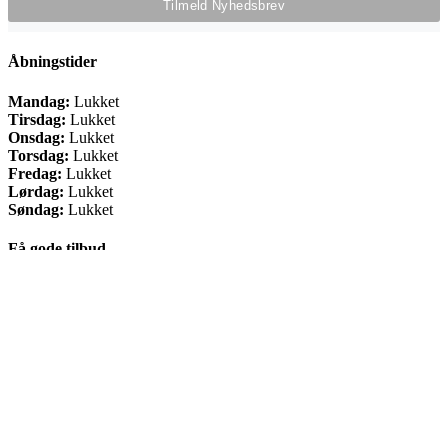
Åbningstider
Mandag:
Lukket
Tirsdag:
Lukket
Onsdag:
Lukket
Torsdag:
Lukket
Fredag:
Lukket
Lørdag:
Lukket
Søndag:
Lukket
Få gode tilbud
Tilmeld dig BikePro-Klubben og modtag nyheder og gode tilbud
direkte i din indbakke.
© Copyright 2018 -
| CVR: 39 85 98 15 |
Læs handelsbetingelser
og persondatapolitik